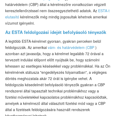
határvédelem (CBP) által a kérelmezőre vonatkozóan végzett
keresztellenőrzéssel nem összeegyeztethető adatok. Az
ESTA-t
elutasító
kérelmezők még mindig jogosultak lehetnek amerikai
vízumot igényelni.
Az ESTA feldolgozási idejét befolyásoló tényezők
A legtöbb ESTA-kérelmet gyorsan, gyakran perceken belül
feldolgozzák. Az amerikai
vám- és határvédelem (CBP
)
azonban azt javasolja, hogy a kérelmet legalább 72 órával a
tervezett indulási időpont előtt nyújtsák be, hogy számolni
lehessen az esetleges késésekkel vagy problémákkal. Ha az Ön
kérelmének státusza "engedélyezés folyamatban", a végleges
döntés meghozatala akár 72 órát is igénybe vehet. A
feldolgozás késedelmét befolyásoló tényezők gyakran a CBP
rendszerei által tapasztalt technikai problémákhoz vagy a
fizetési műveletekkel kapcsolatos problémákhoz kapcsolódtak,
amelyek a kérelmező által választott fizetési mód vagy a CBP
által a fizetések feldolgozására használt rendszerek
következményei lehetnek.