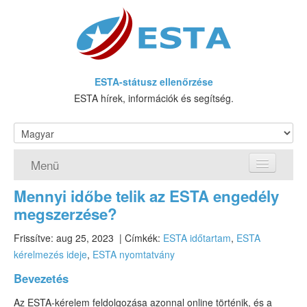
ESTA-státusz ellenőrzése
ESTA hírek, információk és segítség.
Menü
Mennyi időbe telik az ESTA engedély
Honlap
megszerzése?
Igényeljen ESTA
Frissítve: aug 25, 2023
| Címkék:
ESTA időtartam
,
ESTA
kérelmezés ideje
,
ESTA nyomtatvány
Mi az az ESTA?
Bevezetés
Követelmények
Az ESTA-kérelem feldolgozása azonnal online történik, és a