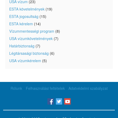
USA vízum
(23)
ESTA követelmények
(19)
ESTA jogosultság
(15)
ESTA kérelem
(14)
Vízummentességi program
(8)
USA vízumkövetelmények
(7)
Határbiztonság
(7)
Légitársasági biztonság
(6)
USA vízumkérelem
(5)
Rólunk
Felhasználási feltételek
Adatvédelmi szabályzat