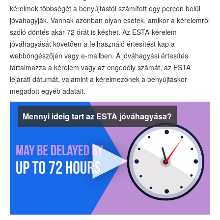
ESTA-státusz
kérelmek többségét a benyújtástól számított egy percen belül
jóváhagyják. Vannak azonban olyan esetek, amikor a kérelemről
Info
szóló döntés akár 72 órát is késhet. Az ESTA-kérelem
jóváhagyását követően a felhasználó értesítést kap a
Támogatás
webböngészőjén vagy e-mailben. A jóváhagyási értesítés
tartalmazza a kérelem vagy az engedély számát, az ESTA
lejárati dátumát, valamint a kérelmezőnek a benyújtáskor
megadott egyéb adatait.
Mennyi ideig tart az ESTA jóváhagyása?