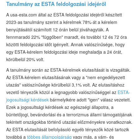
Tanulmány az ESTA feldolgozási idejéről
A usa-esta.com által az ESTA feldolgozási idejéről készített
2023-as tanulmány szerint a kérelmek 78%-át a kérelem
benyújtásától számított 12 órán belül jóváhagyták. A
fennmaradó 22% "függőben" maradt, és további 12 és 72 óra
közötti feldolgozási időt igényelt. Annak valószínűsége, hogy
egy ESTA-kérelem feldolgozási ideje meghaladja a 24 órát,
körülbelül 20% volt.
A tanulmány során az ESTA-kérelmek elutasítását is vizsgálták.
Az ESTA-kérelem elutasításának vagy a "nem engedélyezett
utazás" valószínűsége körülbelül 3,1% volt. Az elutasításhoz
vezető tényezők közül a legnagyobb valószínűséggel az
ESTA-
jogosultsági kérdések
bármelyikére adott "igen" válasz vezetett.
Ezek a jogosultsági kérdések az egészségi állapotra, a
büntetőjogi, bevándorlási és a terrorizmus állami támogatójának
tekintett országokba történő utazási előzményekre vonatkoznak.
Az ESTA elutasítását befolyásoló egyéb tényezők közé tartozik
továbbá a
többes állampolgárság
vagy más, a vám- és