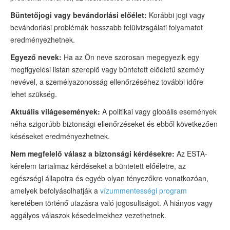
Büntetőjogi vagy bevándorlási előélet:
Korábbi jogi vagy
bevándorlási problémák hosszabb felülvizsgálati folyamatot
eredményezhetnek.
Egyező nevek:
Ha az Ön neve szorosan megegyezik egy
megfigyelési listán szereplő vagy büntetett előéletű személy
nevével, a személyazonosság ellenőrzéséhez további időre
lehet szükség.
Aktuális világesemények:
A politikai vagy globális események
néha szigorúbb biztonsági ellenőrzéseket és ebből következően
késéseket eredményezhetnek.
Nem megfelelő válasz a biztonsági kérdésekre:
Az ESTA-
kérelem tartalmaz kérdéseket a büntetett előéletre, az
egészségi állapotra és egyéb olyan tényezőkre vonatkozóan,
amelyek befolyásolhatják a
vízummentességi program
keretében történő utazásra való jogosultságot. A hiányos vagy
aggályos válaszok késedelmekhez vezethetnek.