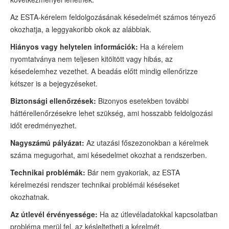
Az ESTA-kérelem feldolgozásának késedelmét számos tényező
okozhatja, a leggyakoribb okok az alábbiak.
Hiányos vagy helytelen információk:
Ha a kérelem
nyomtatványa nem teljesen kitöltött vagy hibás, az
késedelemhez vezethet. A beadás előtt mindig ellenőrizze
kétszer is a bejegyzéseket.
Biztonsági ellenőrzések:
Bizonyos esetekben további
háttérellenőrzésekre lehet szükség, ami hosszabb feldolgozási
időt eredményezhet.
Nagyszámú pályázat:
Az utazási főszezonokban a kérelmek
száma megugorhat, ami késedelmet okozhat a rendszerben.
Technikai problémák:
Bár nem gyakoriak, az ESTA
kérelmezési rendszer technikai problémái késéseket
okozhatnak.
Az útlevél érvényessége:
Ha az útlevéladatokkal kapcsolatban
probléma merül fel, az késleltetheti a kérelmét.