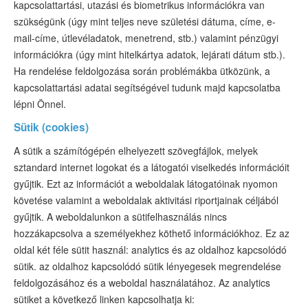
kapcsolattartási, utazási és biometrikus információkra van
szükségünk (úgy mint teljes neve születési dátuma, címe, e-
mail-címe, útlevéladatok, menetrend, stb.) valamint pénzügyi
információkra (úgy mint hitelkártya adatok, lejárati dátum stb.).
Ha rendelése feldolgozása során problémákba ütközünk, a
kapcsolattartási adatai segítségével tudunk majd kapcsolatba
lépni Önnel.
Sütik (cookies)
A sütik a számítógépén elhelyezett szövegfájlok, melyek
sztandard internet logokat és a látogatói viselkedés információit
gyűjtik. Ezt az információt a weboldalak látogatóinak nyomon
követése valamint a weboldalak aktivitási riportjainak céljából
gyűjtik. A weboldalunkon a sütifelhasználás nincs
hozzákapcsolva a személyekhez köthető információkhoz. Ez az
oldal két féle sütit használ: analytics és az oldalhoz kapcsolódó
sütik. az oldalhoz kapcsolódó sütik lényegesek megrendelése
feldolgozásához és a weboldal használatához. Az analytics
sütiket a következő linken kapcsolhatja ki: