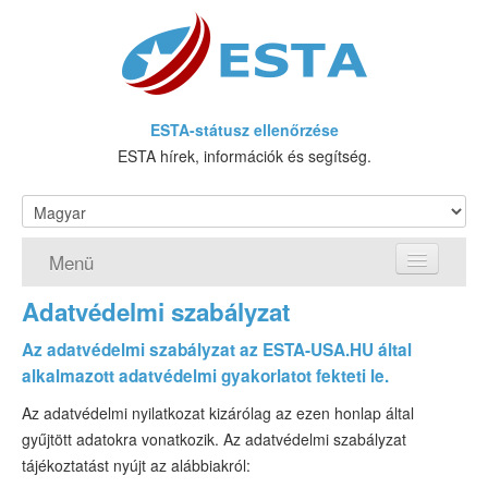
ESTA-státusz ellenőrzése
ESTA hírek, információk és segítség.
Menü
Adatvédelmi szabályzat
Honlap
Az adatvédelmi szabályzat az ESTA-USA.HU által
Igényeljen ESTA
alkalmazott adatvédelmi gyakorlatot fekteti le.
Mi az az ESTA?
Az adatvédelmi nyilatkozat kizárólag az ezen honlap által
gyűjtött adatokra vonatkozik. Az adatvédelmi szabályzat
Követelmények
tájékoztatást nyújt az alábbiakról: