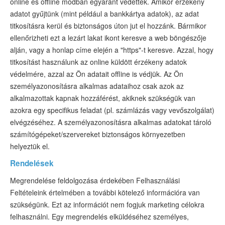
online és offline módban egyaránt védettek. Amikor érzékeny
adatot gyűjtünk (mint például a bankkártya adatok), az adat
titkosításra kerül és biztonságos úton jut el hozzánk. Bármikor
ellenőrizheti ezt a lezárt lakat ikont keresve a web böngészője
alján, vagy a honlap címe elején a "https"-t keresve. Azzal, hogy
titkosítást használunk az online küldött érzékeny adatok
védelmére, azzal az Ön adatait offline is védjük. Az Ön
személyazonosításra alkalmas adataihoz csak azok az
alkalmazottak kapnak hozzáférést, akiknek szükségük van
azokra egy specifikus feladat (pl. számlázás vagy vevőszolgálat)
elvégzéséhez. A személyazonosításra alkalmas adatokat tároló
számítógépeket/szervereket biztonságos környezetben
helyeztük el.
Rendelések
Megrendelése feldolgozása érdekében Felhasználási
Feltételeink értelmében a további kötelező információra van
szükségünk. Ezt az információt nem fogjuk marketing célokra
felhasználni. Egy megrendelés elküldéséhez személyes,