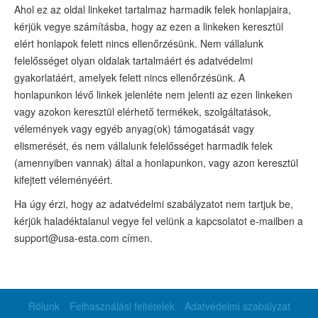
Ahol ez az oldal linkeket tartalmaz harmadik felek honlapjaira,
kérjük vegye számításba, hogy az ezen a linkeken keresztül
elért honlapok felett nincs ellenőrzésünk. Nem vállalunk
felelősséget olyan oldalak tartalmáért és adatvédelmi
gyakorlatáért, amelyek felett nincs ellenőrzésünk. A
honlapunkon lévő linkek jelenléte nem jelenti az ezen linkeken
vagy azokon keresztül elérhető termékek, szolgáltatások,
vélemények vagy egyéb anyag(ok) támogatását vagy
elismerését, és nem vállalunk felelősséget harmadik felek
(amennyiben vannak) által a honlapunkon, vagy azon keresztül
kifejtett véleményéért.
Ha úgy érzi, hogy az adatvédelmi szabályzatot nem tartjuk be,
kérjük haladéktalanul vegye fel velünk a kapcsolatot e-mailben a
support@usa-esta.com címen.
Rólunk
Felhasználási feltételek
Adatvédelmi szabályzat