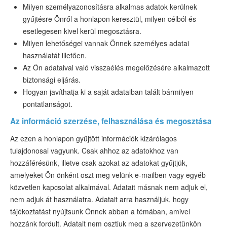
ESTA-státusz
Milyen személyazonosításra alkalmas adatok kerülnek
gyűjtésre Önről a honlapon keresztül, milyen célból és
Info
esetlegesen kivel kerül megosztásra.
Milyen lehetőségei vannak Önnek személyes adatai
Támogatás
használatát illetően.
Az Ön adataival való visszaélés megelőzésére alkalmazott
biztonsági eljárás.
Hogyan javíthatja ki a saját adataiban talált bármilyen
pontatlanságot.
Az információ szerzése, felhasználása és megosztása
Az ezen a honlapon gyűjtött információk kizárólagos
tulajdonosai vagyunk. Csak ahhoz az adatokhoz van
hozzáférésünk, illetve csak azokat az adatokat gyűjtjük,
amelyeket Ön önként oszt meg velünk e-mailben vagy egyéb
közvetlen kapcsolat alkalmával. Adatait másnak nem adjuk el,
nem adjuk át használatra. Adatait arra használjuk, hogy
tájékoztatást nyújtsunk Önnek abban a témában, amivel
hozzánk fordult. Adatait nem osztjuk meg a szervezetünkön