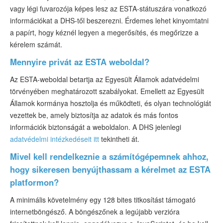
vagy légi fuvarozója képes lesz az ESTA-státuszára vonatkozó
információkat a DHS-től beszerezni. Érdemes lehet kinyomtatni
a papírt, hogy kéznél legyen a megerősítés, és megőrizze a
kérelem számát.
Mennyire privát az ESTA weboldal?
Az ESTA-weboldal betartja az Egyesült Államok adatvédelmi
törvényében meghatározott szabályokat. Emellett az Egyesült
Államok kormánya hosztolja és működteti, és olyan technológiát
vezettek be, amely biztosítja az adatok és más fontos
információk biztonságát a weboldalon. A DHS jelenlegi
adatvédelmi intézkedéseit itt
tekintheti át.
Mivel kell rendelkeznie a számítógépemnek ahhoz,
hogy sikeresen benyújthassam a kérelmet az ESTA
platformon?
A minimális követelmény egy 128 bites titkosítást támogató
internetböngésző. A böngészőnek a legújabb verzióra