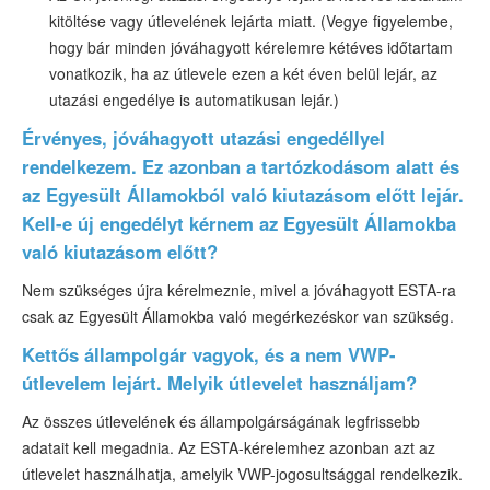
kitöltése vagy útlevelének lejárta miatt. (Vegye figyelembe,
hogy bár minden jóváhagyott kérelemre kétéves időtartam
vonatkozik, ha az útlevele ezen a két éven belül lejár, az
utazási engedélye is automatikusan lejár.)
Érvényes, jóváhagyott utazási engedéllyel
rendelkezem. Ez azonban a tartózkodásom alatt és
az Egyesült Államokból való kiutazásom előtt lejár.
Kell-e új engedélyt kérnem az Egyesült Államokba
való kiutazásom előtt?
Nem szükséges újra kérelmeznie, mivel a jóváhagyott ESTA-ra
csak az Egyesült Államokba való megérkezéskor van szükség.
Kettős állampolgár vagyok, és a nem VWP-
útlevelem lejárt. Melyik útlevelet használjam?
Az összes útlevelének és állampolgárságának legfrissebb
adatait kell megadnia. Az ESTA-kérelemhez azonban azt az
útlevelet használhatja, amelyik VWP-jogosultsággal rendelkezik.