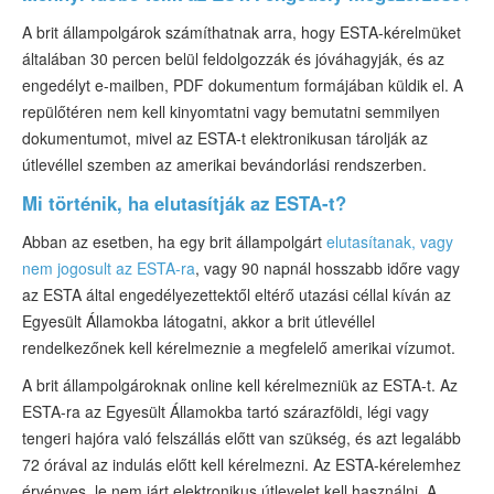
A brit állampolgárok számíthatnak arra, hogy ESTA-kérelmüket
általában 30 percen belül feldolgozzák és jóváhagyják, és az
engedélyt e-mailben, PDF dokumentum formájában küldik el. A
repülőtéren nem kell kinyomtatni vagy bemutatni semmilyen
dokumentumot, mivel az ESTA-t elektronikusan tárolják az
útlevéllel szemben az amerikai bevándorlási rendszerben.
Mi történik, ha elutasítják az ESTA-t?
Abban az esetben, ha egy brit állampolgárt
elutasítanak, vagy
nem jogosult az ESTA-ra
, vagy 90 napnál hosszabb időre vagy
az ESTA által engedélyezettektől eltérő utazási céllal kíván az
Egyesült Államokba látogatni, akkor a brit útlevéllel
rendelkezőnek kell kérelmeznie a megfelelő amerikai vízumot.
A brit állampolgároknak online kell kérelmezniük az ESTA-t. Az
ESTA-ra az Egyesült Államokba tartó szárazföldi, légi vagy
tengeri hajóra való felszállás előtt van szükség, és azt legalább
72 órával az indulás előtt kell kérelmezni. Az ESTA-kérelemhez
érvényes, le nem járt elektronikus útlevelet kell használni. A