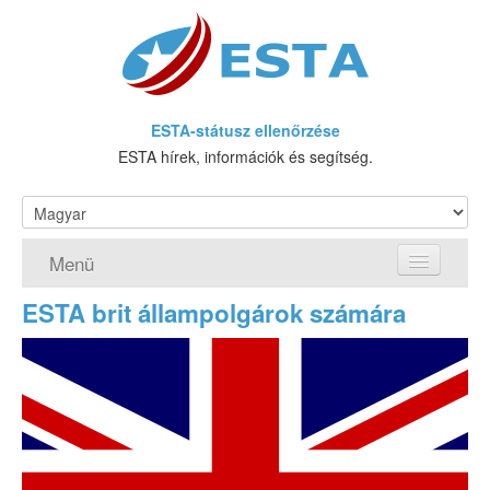
ESTA-státusz ellenőrzése
ESTA hírek, információk és segítség.
Menü
ESTA brit állampolgárok számára
Honlap
Igényeljen ESTA
Mi az az ESTA?
Követelmények