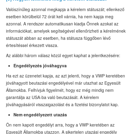
Valószínűleg azonnal megkapja a kérelem státuszát; ellenkező
esetben körülbelül 72 órát kell várnia, ha nem kapja meg
azonnal. A rendszer automatikusan kiadja Önnek azokat az
információkat, amelyek segítségével ellenőrizheti a kérelmének
státuszát abban az esetben, ha státusza függőben lévő
értesítéssel érkezett vissza.
Az alábbi három válasz közül egyet kaphat a jelentkezésére:
Engedélyezés jóváhagyva
Ha ezt az üzenetet kapja, az azt jelenti, hogy a VWP keretében
jóváhagyott beutazási engedélyével már utazhat az Egyesült
Államokba. Felhívjuk figyelmét, hogy ez még mindig nem
garantálja az USA-ba való beutazását. A kérelem
jóváhagyásáról visszaigazolást és a fizetési bizonylatot kap.
Nem engedélyezett utazás
Ön nem kapott engedélyt arra, hogy a VWP keretében az
Egyesült Államokba utazzon. A sikertelen utazási engedély