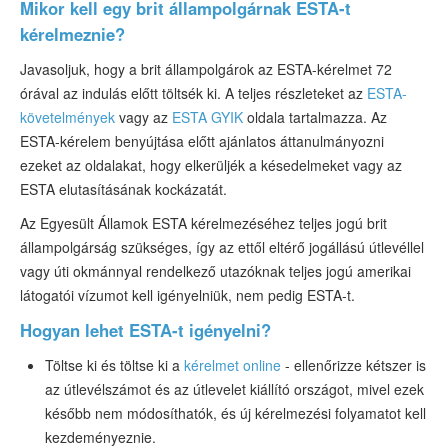
Mikor kell egy brit állampolgárnak ESTA-t
kérelmeznie?
Javasoljuk, hogy a brit állampolgárok az ESTA-kérelmet 72
órával az indulás előtt töltsék ki. A teljes részleteket az
ESTA-
követelmények
vagy az
ESTA GYIK
oldala tartalmazza. Az
ESTA-kérelem benyújtása előtt ajánlatos áttanulmányozni
ezeket az oldalakat, hogy elkerüljék a késedelmeket vagy az
ESTA elutasításának kockázatát.
Az Egyesült Államok ESTA kérelmezéséhez teljes jogú brit
állampolgárság szükséges, így az ettől eltérő jogállású útlevéllel
vagy úti okmánnyal rendelkező utazóknak teljes jogú amerikai
látogatói vízumot kell igényelniük, nem pedig ESTA-t.
Hogyan lehet ESTA-t igényelni?
Töltse ki és töltse ki a
kérelmet online
- ellenőrizze kétszer is
az útlevélszámot és az útlevelet kiállító országot, mivel ezek
később nem módosíthatók, és új kérelmezési folyamatot kell
kezdeményeznie.