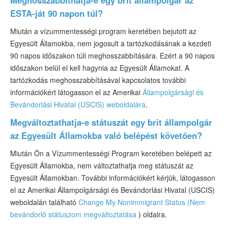
Meghosszabbíthatja-e egy brit állampolgár az
ESTA-ját 90 napon túl?
Miután a vízummentességi program keretében bejutott az
Egyesült Államokba, nem jogosult a tartózkodásának a kezdeti
90 napos időszakon túli meghosszabbítására. Ezért a 90 napos
időszakon belül el kell hagynia az Egyesült Államokat. A
tartózkodás meghosszabbításával kapcsolatos további
információkért látogasson el az Amerikai
Állampolgársági és
Bevándorlási Hivatal (USCIS) weboldalára
.
Megváltoztathatja-e státuszát egy brit állampolgár
az Egyesült Államokba való belépést követően?
Miután Ön a Vízummentességi Program keretében belépett az
Egyesült Államokba, nem változtathatja meg státuszát az
Egyesült Államokban. További információkért kérjük, látogasson
el az Amerikai Állampolgársági és Bevándorlási Hivatal (USCIS)
weboldalán található
Change My Nonimmigrant Status (Nem
bevándorló státuszom megváltoztatása
) oldalra.