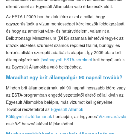
ellenőrzését az Egyesült Államokba való érkezésük előtt.
Az ESTA-t 2009-ben hozták létre azzal a céllal, hogy
egyszerűsítsék a vízummentességet kérelmezők feldolgozását,
és hogy az amerikai vám- és határvédelem, valamint a
Belbiztonsági Minisztérium (DHS) számára lehetővé tegyék az
utazók előzetes szűrését számos repülési tilalmi, bűnügyi és
terroristalistán szereplő adatbázis alapján. Így 2009 óta a brit
állampolgároknak
jóváhagyott ESTA-kérelmet
kell benyújtaniuk
az Egyesült Államokba való belépéshez.
Maradhat egy brit állampolgár 90 napnál tovább?
Minden brit állampolgárnak, aki 90 napnál hosszabb időre vagy
az ESTA-programban engedélyezettektől eltérő céllal kíván az
Egyesült Államokba belépni, más vízumot kell igényelnie.
További részletekről az
Egyesült Államok
Külügyminisztériumának
honlapján, az ingyenes
"Vízumvarázsló
eszköz" használatával tájékozódhat.