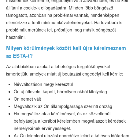
frissítettnek kell lennie, engedélyezve a JavaScriptet, és be kell
állítani a cookie-k elfogadására. Minden főbb böngésző
támogatott, azonban ha problémái vannak, mindenképpen
ellenőrizze a fenti minimumkövetelményeket. Ha továbbra is
problémák merülnek fel, próbáljon meg másik böngészőt
használni.
Milyen körülmények között kell újra kérelmeznem
az ESTA-t?
Az alábbiakban azokat a lehetséges forgatókönyveket
ismertetjük, amelyek miatt új beutazási engedélyt kell kérnie:
Névváltozáson megy keresztül
Ön új útlevelet kapott, bármilyen okból kifolyólag.
Ön nemet vált
Megváltozik az Ön állampolgársága szerinti ország
Ha megváltoztak a körülményei, és ez közvetlenül
befolyásolja a korábbi kérelemben megválaszolt kérdések
némelyikének érvényességét.
Az Ön jelenlegi utazási engedélye lejárt a kétéves időtartam