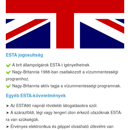
ESTA-státusz
Info
Támogatás
ESTA jogosultság
A brit állampolgárok ESTA-t igényelhetnek
Nagy-Britannia 1988-ban csatlakozott a vízummentességi
programhoz.
Nagy-Britannia aktív tagja a vízummentességi programnak.
Egyéb ESTA-követelmények
➤
Az ESTA
90 napnál rövidebb
látogatásokra szól
.
➤ A szárazföldi, légi vagy tengeri úton érkező utazóknak ESTA-
ra van szükségük.
➤
Érvényes elektronikus és géppel olvasható útlevélre van