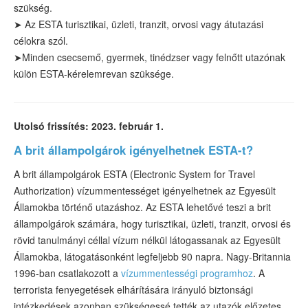
szükség.
➤
Az ESTA turisztikai
, üzleti, tranzit, orvosi vagy átutazási
célokra szól.
➤
Minden csecsemő, gyermek, tinédzser vagy felnőtt utazónak
külön ESTA-kérelemre
van szüksége.
Utolsó frissítés: 2023. február 1.
A brit állampolgárok igényelhetnek ESTA-t?
A brit állampolgárok ESTA (Electronic System for Travel
Authorization) vízummentességet igényelhetnek az Egyesült
Államokba történő utazáshoz. Az ESTA lehetővé teszi a brit
állampolgárok számára, hogy turisztikai, üzleti, tranzit, orvosi és
rövid tanulmányi céllal vízum nélkül látogassanak az Egyesült
Államokba, látogatásonként legfeljebb 90 napra. Nagy-Britannia
1996-ban csatlakozott a
vízummentességi programhoz
. A
terrorista fenyegetések elhárítására irányuló biztonsági
intézkedések azonban szükségessé tették az utazók előzetes