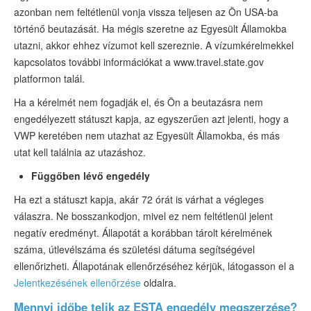
azonban nem feltétlenül vonja vissza teljesen az Ön USA-ba
történő beutazását. Ha mégis szeretne az Egyesült Államokba
utazni, akkor ehhez vízumot kell szereznie. A vízumkérelmekkel
kapcsolatos további információkat a www.travel.state.gov
platformon talál.
Ha a kérelmét nem fogadják el, és Ön a beutazásra nem
engedélyezett státuszt kapja, az egyszerűen azt jelenti, hogy a
VWP keretében nem utazhat az Egyesült Államokba, és más
utat kell találnia az utazáshoz.
Függőben lévő engedély
Ha ezt a státuszt kapja, akár 72 órát is várhat a végleges
válaszra. Ne bosszankodjon, mivel ez nem feltétlenül jelent
negatív eredményt. Állapotát a korábban tárolt kérelmének
száma, útlevélszáma és születési dátuma segítségével
ellenőrizheti. Állapotának ellenőrzéséhez kérjük, látogasson el a
Jelentkezésének ellenőrzése
oldalra.
Mennyi időbe telik az ESTA engedély megszerzése?