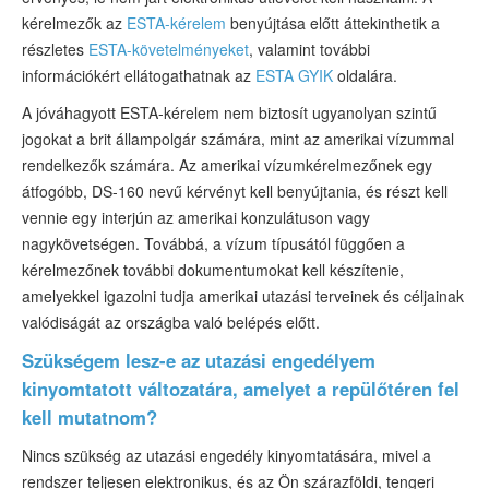
kérelmezők az
ESTA-kérelem
benyújtása előtt áttekinthetik a
részletes
ESTA-követelményeket
, valamint további
információkért ellátogathatnak az
ESTA GYIK
oldalára.
A jóváhagyott ESTA-kérelem nem biztosít ugyanolyan szintű
jogokat a brit állampolgár számára, mint az amerikai vízummal
rendelkezők számára. Az amerikai vízumkérelmezőnek egy
átfogóbb, DS-160 nevű kérvényt kell benyújtania, és részt kell
vennie egy interjún az amerikai konzulátuson vagy
nagykövetségen. Továbbá, a vízum típusától függően a
kérelmezőnek további dokumentumokat kell készítenie,
amelyekkel igazolni tudja amerikai utazási terveinek és céljainak
valódiságát az országba való belépés előtt.
Szükségem lesz-e az utazási engedélyem
kinyomtatott változatára, amelyet a repülőtéren fel
kell mutatnom?
Nincs szükség az utazási engedély kinyomtatására, mivel a
rendszer teljesen elektronikus, és az Ön szárazföldi, tengeri