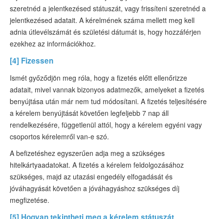
szeretnéd a jelentkezésed státuszát, vagy frissíteni szeretnéd a
jelentkezésed adatait. A kérelmének száma mellett meg kell
adnia útlevélszámát és születési dátumát is, hogy hozzáférjen
ezekhez az információkhoz.
[4] Fizessen
Ismét győződjön meg róla, hogy a fizetés előtt ellenőrizze
adatait, mivel vannak bizonyos adatmezők, amelyeket a fizetés
benyújtása után már nem tud módosítani. A fizetés teljesítésére
a kérelem benyújtását követően legfeljebb 7 nap áll
rendelkezésére, függetlenül attól, hogy a kérelem egyéni vagy
csoportos kérelemről van-e szó.
A befizetéshez egyszerűen adja meg a szükséges
hitelkártyaadatokat. A fizetés a kérelem feldolgozásához
szükséges, majd az utazási engedély elfogadását és
jóváhagyását követően a jóváhagyáshoz szükséges díj
megfizetése.
[5] Hogyan tekintheti meg a kérelem státuszát