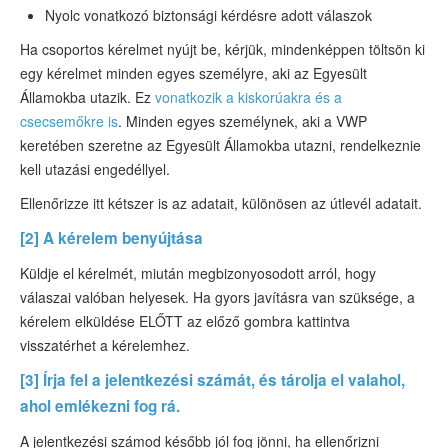
Nyolc vonatkozó biztonsági kérdésre adott válaszok
Ha csoportos kérelmet nyújt be, kérjük, mindenképpen töltsön ki
egy kérelmet minden egyes személyre, aki az Egyesült
Államokba utazik. Ez
vonatkozik a kiskorúakra és a
csecsemőkre is
. Minden egyes személynek, aki a VWP
keretében szeretne az Egyesült Államokba utazni, rendelkeznie
kell utazási engedéllyel.
Ellenőrizze itt kétszer is az adatait, különösen az útlevél adatait.
[2] A kérelem benyújtása
Küldje el kérelmét, miután megbizonyosodott arról, hogy
válaszai valóban helyesek. Ha gyors javításra van szüksége, a
kérelem elküldése ELŐTT az előző gombra kattintva
visszatérhet a kérelemhez.
[3] Írja fel a jelentkezési számát, és tárolja el valahol,
ahol emlékezni fog rá.
A jelentkezési számod később jól fog jönni, ha ellenőrizni