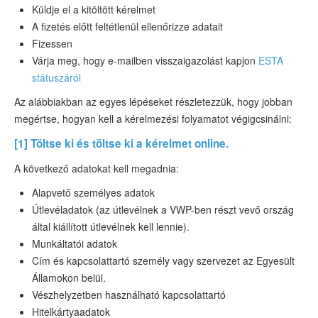
Küldje el a kitöltött kérelmet
A fizetés előtt feltétlenül ellenőrizze adatait
Fizessen
Várja meg, hogy e-mailben visszaigazolást kapjon
ESTA
státuszáról
Az alábbiakban az egyes lépéseket részletezzük, hogy jobban
megértse, hogyan kell a kérelmezési folyamatot végigcsinálni:
[1] Töltse ki és töltse ki a kérelmet online.
A következő adatokat kell megadnia:
Alapvető személyes adatok
Útlevéladatok (az útlevélnek a VWP-ben részt vevő ország
által kiállított útlevélnek kell lennie).
Munkáltatói adatok
Cím és kapcsolattartó személy vagy szervezet az Egyesült
Államokon belül.
Vészhelyzetben használható kapcsolattartó
Hitelkártyaadatok