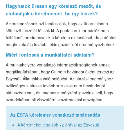
Hagyhatok üresen egy kötelező mezőt, és
elutasítják a kérelmemet, ha így teszek?
A kérelmezőknek azt tanácsoljuk, hogy az űrlap minden
kötelező mezőjét töltsék ki. A pontatlan információk nem
feltétlenül eredményezik a kérelem elutasítását, de a döntés
meghozataláig további feldolgozási időt eredményezhetnek.
Miért fontosak a munkáltatói adataim?
A munkahelyére vonatkozó információk segítenek annak
megállapításában, hogy Ön nem bevándorlóként tervezi az
Egyesült Államokba való belépést. Az utazási engedélyhez
szükséges státusza továbbra is csak nem bevándorlói
státuszban van, és magánszemélyként igazolnia kell, hogy
szándékában áll visszatérni a származási országába.
Az ESTA kérelemre vonatkozó tanácsadás
A kérelmeket legalább 72 órával az Egyesült