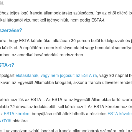
át.
z teljes jogú francia állampolgárság szükséges, így az ettől eltérő jo
kai látogatói vízumot kell igényelniük, nem pedig ESTA-t.
szerzése?
arra, hogy ESTA-kérelmüket általában 30 percen belül feldolgozzák és 
üldik el. A repülőtéren nem kell kinyomtatni vagy bemutatni semmil
szemben az amerikai bevándorlási rendszerben.
ESTA-t?
mpolgárt
elutasítanak, vagy nem jogosult az ESTA-ra
, vagy 90 napnál h
l kíván az Egyesült Államokba látogatni, akkor a francia útlevéllel rend
 kérelmezniük az ESTA-t. Az ESTA-ra az Egyesült Államokba tartó szárazf
galább 72 órával az indulás előtt kell kérelmezni. Az ESTA-kérelemhez é
 az
ESTA-kérelem
benyújtása előtt áttekinthetik a részletes
ESTA-követe
 GYIK
oldalára.
ít ugyanolyan szintű jogokat a francia állampolgárok számára, mint 