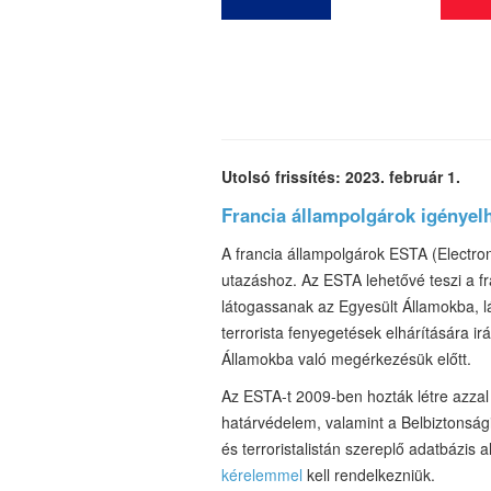
Utolsó frissítés: 2023. február 1.
Francia állampolgárok igényel
A francia állampolgárok ESTA (Electro
utazáshoz. Az ESTA lehetővé teszi a fra
látogassanak az Egyesült Államokba, l
terrorista fenyegetések elhárítására i
Államokba való megérkezésük előtt.
Az ESTA-t 2009-ben hozták létre azzal
határvédelem, valamint a Belbiztonság
és terroristalistán szereplő adatbázis
kérelemmel
kell rendelkezniük.