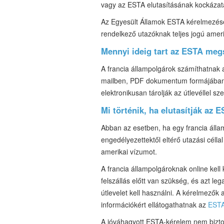
vagy az ESTA elutasításának kockázat
Az Egyesült Államok ESTA kérelmezéséhe
rendelkező utazóknak teljes jogú ameri
Mennyi ideig tart az ESTA meg
A francia állampolgárok számíthatnak 
mailben, PDF dokumentum formájában k
elektronikusan tárolják az útlevéllel 
Mi történik, ha elutasítják az 
Abban az esetben, ha egy francia álla
engedélyezettektől eltérő utazási célla
amerikai vízumot.
A francia állampolgároknak online kell
felszállás előtt van szükség, és azt le
útlevelet kell használni. A kérelmezők
információkért ellátogathatnak az
ESTA
A jóváhagyott ESTA-kérelem nem biztos