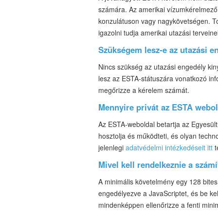
számára. Az amerikai vízumkérelmezőne
konzulátuson vagy nagykövetségen. To
igazolni tudja amerikai utazási tervein
Szükségem lesz-e az utazási en
Nincs szükség az utazási engedély kiny
lesz az ESTA-státuszára vonatkozó inf
megőrizze a kérelem számát.
Mennyire privát az ESTA webo
Az ESTA-weboldal betartja az Egyesül
hosztolja és működteti, és olyan techn
jelenlegi
adatvédelmi intézkedéseit itt
t
Mivel kell rendelkeznie a szá
A minimális követelmény egy 128 bites 
engedélyezve a JavaScriptet, és be ke
mindenképpen ellenőrizze a fenti min