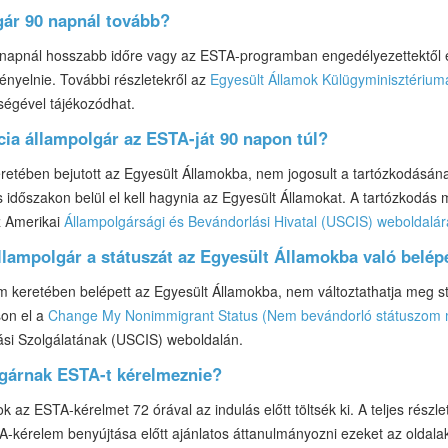
gár 90 napnál tovább?
 napnál hosszabb időre vagy az ESTA-programban engedélyezettektől el
ényelnie. További részletekről az
Egyesült Államok Külügyminisztériu
ségével tájékozódhat.
ia állampolgár az ESTA-ját 90 napon túl?
tében bejutott az Egyesült Államokba, nem jogosult a tartózkodásának
időszakon belül el kell hagynia az Egyesült Államokat. A tartózkodás
z Amerikai
Állampolgársági és Bevándorlási Hivatal (USCIS) weboldalár
állampolgár a státuszát az Egyesült Államokba való belé
keretében belépett az Egyesült Államokba, nem változtathatja meg st
son el a
Change My Nonimmigrant Status (Nem bevándorló státuszom 
ási Szolgálatának (USCIS) weboldalán.
olgárnak ESTA-t kérelmeznie?
k az ESTA-kérelmet 72 órával az indulás előtt töltsék ki. A teljes részl
A-kérelem benyújtása előtt ajánlatos áttanulmányozni ezeket az oldala