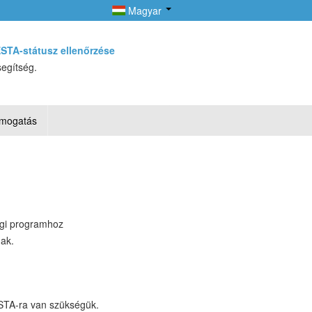
Magyar
STA-státusz ellenőrzése
segítség.
mogatás
égi programhoz
ak.
ESTA-ra van szükségük.