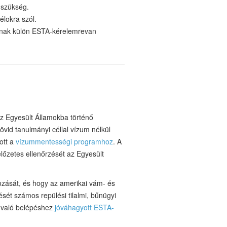
 szükség.
célokra szól.
ónak
külön ESTA-kérelemre
van
az Egyesült Államokba történő
rövid tanulmányi céllal vízum nélkül
ott a
vízummentességi programhoz
. A
lőzetes ellenőrzését az Egyesült
ozását, és hogy az amerikai vám- és
sét számos repülési tilalmi, bűnügyi
a való belépéshez
jóváhagyott ESTA-