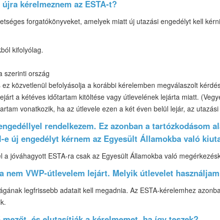
l újra kérelmeznem az ESTA-t?
hetséges forgatókönyveket, amelyek miatt új utazási engedélyt kell kérn
ból kifolyólag.
 szerinti ország
 ez közvetlenül befolyásolja a korábbi kérelemben megválaszolt kérd
ejárt a kétéves időtartam kitöltése vagy útlevelének lejárta miatt. (Ve
rtam vonatkozik, ha az útlevele ezen a két éven belül lejár, az utazási
 engedéllyel rendelkezem. Ez azonban a tartózkodásom al
ell-e új engedélyt kérnem az Egyesült Államokba való kiu
l a jóváhagyott ESTA-ra csak az Egyesült Államokba való megérkezés
a nem VWP-útlevelem lejárt. Melyik útlevelet használja
ágának legfrissebb adatait kell megadnia. Az ESTA-kérelemhez azonban
k.
mezőt, és elutasítják a kérelmemet, ha így teszek?