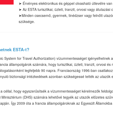
➤
Érvényes elektronikus és géppel olvasható útlevélre van
➤
Az ESTA turisztikai
, üzleti, tranzit, orvosi vagy átutazási 
➤
Minden csecsemő, gyermek, tinédzser vagy felnőtt utaz
szüksége.
hetnek ESTA-t?
nic System for Travel Authorization) vízummentességet igényelhetnek 
ncia állampolgárok számára, hogy turisztikai, üzleti, tranzit, orvosi és 
átogatásonként legfeljebb 90 napra. Franciaország 1996-ban csatlakoz
rányuló biztonsági intézkedések azonban szükségessé tették az utazók e
 a céllal, hogy egyszerűsítsék a vízummentességet kérelmezők feldolg
i Minisztérium (DHS) számára lehetővé tegyék az utazók előzetes szűré
 alapján. Így 2009 óta a francia állampolgároknak az Egyesült Államokb