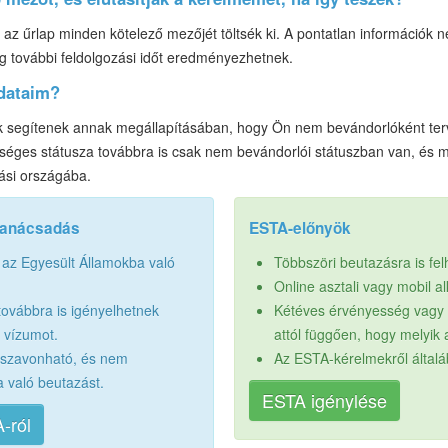
az űrlap minden kötelező mezőjét töltsék ki. A pontatlan információk 
ig további feldolgozási időt eredményezhetnek.
adataim?
 segítenek annak megállapításában, hogy Ön nem bevándorlóként terv
séges státusza továbbra is csak nem bevándorlói státuszban van, és m
ási országába.
tanácsadás
ESTA-előnyök
 az Egyesült Államokba való
Többszöri beutazásra is fe
Online asztali vagy mobil a
továbbra is igényelhetnek
Kétéves érvényesség vagy a
i vízumot.
attól függően, hogy melyik 
sszavonható, és nem
Az ESTA-kérelmekről által
a való beutazást.
ESTA igénylése
-ról