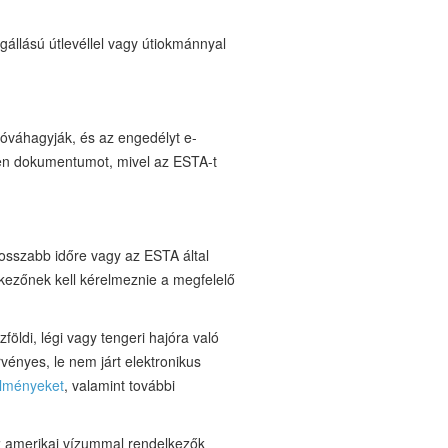
gállású útlevéllel vagy útiokmánnyal
jóváhagyják, és az engedélyt e-
yen dokumentumot, mivel az ESTA-t
osszabb időre vagy az ESTA által
elkezőnek kell kérelmeznie a megfelelő
öldi, légi vagy tengeri hajóra való
rvényes, le nem járt elektronikus
lményeket
, valamint további
az amerikai vízummal rendelkezők