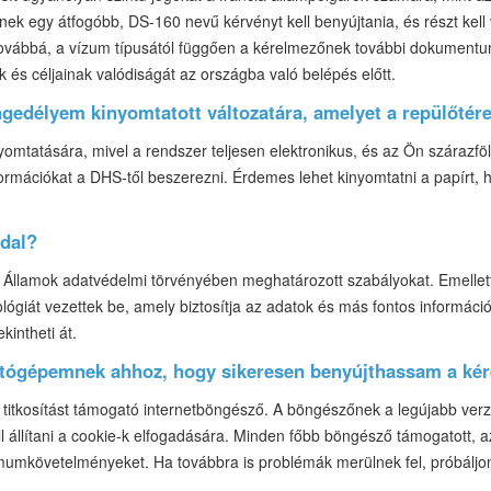
k egy átfogóbb, DS-160 nevű kérvényt kell benyújtania, és részt kell 
vábbá, a vízum típusától függően a kérelmezőnek további dokumentumo
ek és céljainak valódiságát az országba való belépés előtt.
gedélyem kinyomtatott változatára, amelyet a repülőtér
omtatására, mivel a rendszer teljesen elektronikus, és az Ön szárazföld
ormációkat a DHS-től beszerezni. Érdemes lehet kinyomtatni a papírt, 
ldal?
t Államok adatvédelmi törvényében meghatározott szabályokat. Emelle
ológiát vezettek be, amely biztosítja az adatok és más fontos informác
ekintheti át.
mítógépemnek ahhoz, hogy sikeresen benyújthassam a ké
titkosítást támogató internetböngésző. A böngészőnek a legújabb verziór
ll állítani a cookie-k elfogadására. Minden főbb böngésző támogatott,
imumkövetelményeket. Ha továbbra is problémák merülnek fel, próbálj