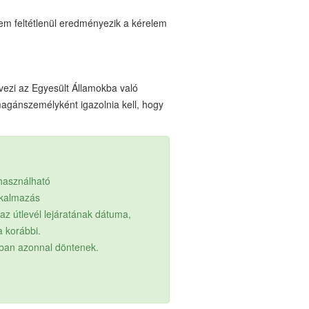
nem feltétlenül eredményezik a kérelem
ezi az Egyesült Államokba való
agánszemélyként igazolnia kell, hogy
lhasználható
lkalmazás
z útlevél lejáratának dátuma,
a korábbi.
ában azonnal döntenek.