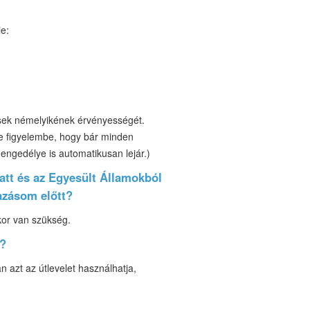
ie:
ések némelyikének érvényességét.
gye figyelembe, hogy bár minden
 engedélye is automatikusan lejár.)
att és az Egyesült Államokból
tazásom előtt?
kor van szükség.
m?
 azt az útlevelet használhatja,