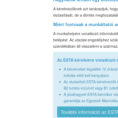
A kérelmezőknek azt tanácsoljuk, hogy 
elutasítását, de a döntés meghozatalá
Miért fontosak a munkáltatói 
A munkahelyére vonatkozó információk
belépést. Az utazási engedélyhez szük
szándékában áll visszatérni a származ
Az ESTA kérelemre vonatkozó 
A kérelmeket legalább 72 órával
indulás előtt kell benyújtani.
Az elutasított ESTA-kérelmezők 
B2 turista vízumot vagy B1 üzlet
A jóváhagyott ESTA bármikor vi
garantálja az Egyesült Államokb
További információ az ESTA