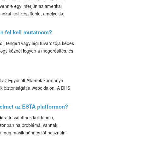
vennie egy interjún az amerikai
kat kell készítenie, amelyekkel
en fel kell mutatnom?
i, tengeri vagy légi fuvarozója képes
hogy kéznél legyen a megerősítés, és
tt az Egyesült Államok kormánya
iók biztonságát a weboldalon. A DHS
relmet az ESTA platformon?
a frissítettnek kell lennie,
 azonban ha problémái vannak,
on meg másik böngészőt használni.