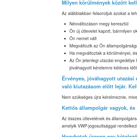
Milyen körülmények között kel
Az alábbiakban felsoroljuk azokat a le
Névváltozáson megy keresztül
Ön új útlevelet kapott, bármilyen ok
Ön nemet vált
Megváltozik az Ön állampolgársága
Ha megváltoztak a körülményei, és
Az Ön jelenlegi utazási engedélye l
jóváhagyott kérelemre kétéves időta
Érvényes, jóváhagyott utazási
való kiutazásom előtt lejár. K
Nem szükséges újra kérelmeznie, mive
Kettős állampolgár vagyok, és 
Az összes útlevelének és állampolgárs
amelyik VWP-jogosultsággal rendelkezi
Hagyhatok üresen egy kötelező 