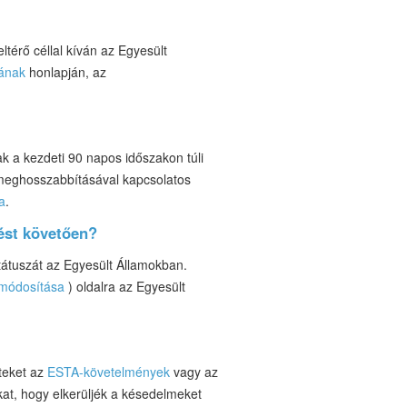
térő céllal kíván az Egyesült
mának
honlapján, az
 a kezdeti 90 napos időszakon túli
 meghosszabbításával kapcsolatos
a
.
pést követően?
átuszát az Egyesült Államokban.
módosítása
) oldalra az Egyesült
eteket az
ESTA-követelmények
vagy az
kat, hogy elkerüljék a késedelmeket