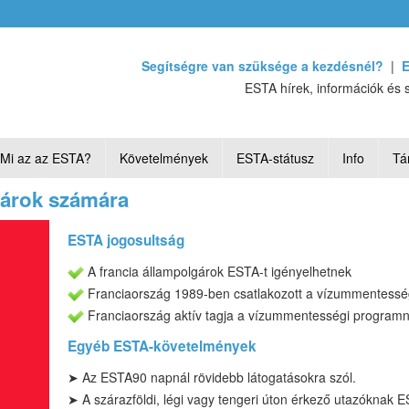
Segítségre van szüksége a kezdésnél?
|
E
ESTA hírek, információk és 
Mi az az ESTA?
Követelmények
ESTA-státusz
Info
Tá
gárok számára
ESTA jogosultság
A francia állampolgárok ESTA-t igényelhetnek
Franciaország 1989-ben csatlakozott a vízummentess
Franciaország aktív tagja a vízummentességi programn
Egyéb ESTA-követelmények
➤
Az ESTA
90 napnál rövidebb
látogatásokra szól
.
➤ A szárazföldi, légi vagy tengeri úton érkező utazóknak 