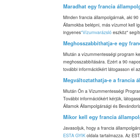
Maradhat egy francia állampol
Minden francia állampolgárnak, aki 90
Államokba belépni, más vízumot kell ig
ingyenes
"Vízumvarázsló
eszköz" segít
Meghosszabbíthatja-e egy franc
Miután a vízummentességi program kere
meghosszabbítására. Ezért a 90 napos 
további információkért látogasson el a
Megváltoztathatja-e a francia 
Miután Ön a Vízummentességi Program 
További információkért kérjük, látogas
Államok Állampolgársági és Bevándorl
Mikor kell egy francia államp
Javasoljuk, hogy a francia állampolgáro
ESTA GYIK
oldala tartalmazza. Az EST