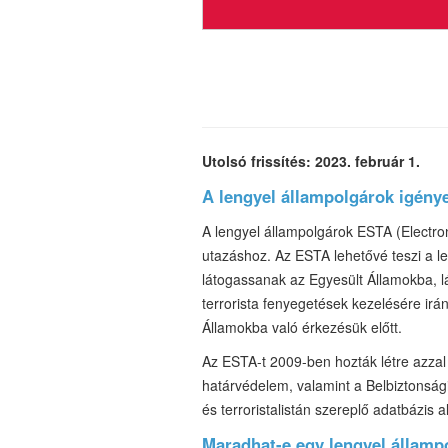
Utolsó frissítés: 2023. február 1.
A lengyel állampolgárok igény
A lengyel állampolgárok ESTA (Electro
utazáshoz. Az ESTA lehetővé teszi a len
látogassanak az Egyesült Államokba, l
terrorista fenyegetések kezelésére irá
Államokba való érkezésük előtt.
Az ESTA-t 2009-ben hozták létre azzal
határvédelem, valamint a Belbiztonság
és terroristalistán szereplő adatbázis a
Maradhat-e egy lengyel államp