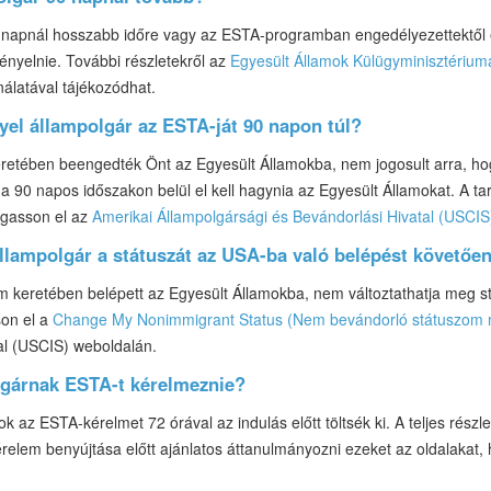
 napnál hosszabb időre vagy az ESTA-programban engedélyezettektől el
ényelnie. További részletekről az
Egyesült Államok Külügyminisztériu
álatával tájékozódhat.
yel állampolgár az ESTA-ját 90 napon túl?
etében beengedték Önt az Egyesült Államokba, nem jogosult arra, hog
a 90 napos időszakon belül el kell hagynia az Egyesült Államokat. A 
ogasson el az
Amerikai Állampolgársági és Bevándorlási Hivatal (USCIS
állampolgár a státuszát az USA-ba való belépést követőe
keretében belépett az Egyesült Államokba, nem változtathatja meg st
son el a
Change My Nonimmigrant Status (Nem bevándorló státuszom 
al (USCIS) weboldalán.
olgárnak ESTA-t kérelmeznie?
k az ESTA-kérelmet 72 órával az indulás előtt töltsék ki. A teljes részl
érelem benyújtása előtt ajánlatos áttanulmányozni ezeket az oldalakat,