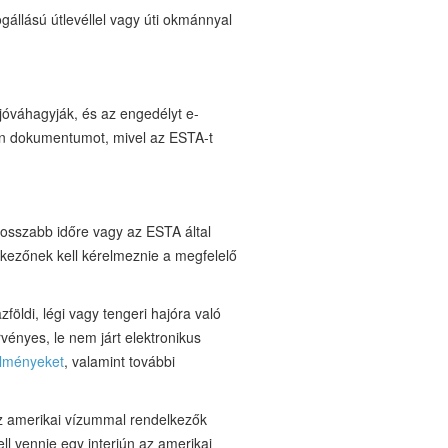
gállású útlevéllel vagy úti okmánnyal
jóváhagyják, és az engedélyt e-
en dokumentumot, mivel az ESTA-t
hosszabb időre vagy az ESTA által
elkezőnek kell kérelmeznie a megfelelő
öldi, légi vagy tengeri hajóra való
rvényes, le nem járt elektronikus
lményeket
, valamint további
az amerikai vízummal rendelkezők
l vennie egy interjún az amerikai