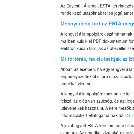
Az Egyesült Államok ESTA kérelmezéséhe
rendelkező utazóknak teljes jogú ameri
Mennyi ideig tart az ESTA meg
A lengyel állampolgárok számíthatnak 
mailben küldik el PDF dokumentum for
elektronikusan tárolják az útlevéllel 
Mi történik, ha elutasítják az 
Abban az esetben, ha egy lengyel áll
engedélyezettektől eltérő utazási célla
amerikai vízumot.
A lengyel állampolgároknak online kell
felszállás előtt van szükség, és azt le
útlevelet kell használni. A kérelmezők
információkért ellátogathatnak az
ESTA
A jóváhagyott ESTA-kérelem nem biztos
számára. Az amerikai vízumkérelmezőne