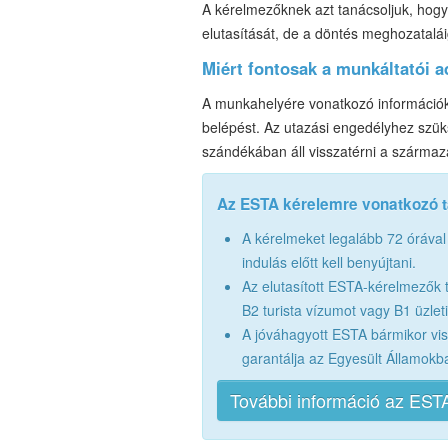
A kérelmezőknek azt tanácsoljuk, hogy 
elutasítását, de a döntés meghozatalá
Miért fontosak a munkáltatói 
A munkahelyére vonatkozó információk
belépést. Az utazási engedélyhez szük
szándékában áll visszatérni a származ
Az ESTA kérelemre vonatkozó 
A kérelmeket legalább 72 órával
indulás előtt kell benyújtani.
Az elutasított ESTA-kérelmezők 
B2 turista vízumot vagy B1 üzlet
A jóváhagyott ESTA bármikor vi
garantálja az Egyesült Államokb
További információ az ESTA