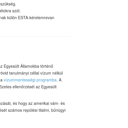
 szükség.
célokra szól.
ónak
külön ESTA-kérelemre
van
az Egyesült Államokba történő
rövid tanulmányi céllal vízum nélkül
 a
vízummentességi programba
. A
őzetes ellenőrzését az Egyesült
ozását, és hogy az amerikai vám- és
sét számos repülési tilalmi, bűnügyi