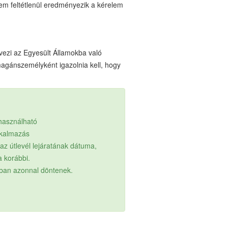
nem feltétlenül eredményezik a kérelem
ezi az Egyesült Államokba való
agánszemélyként igazolnia kell, hogy
lhasználható
lkalmazás
z útlevél lejáratának dátuma,
a korábbi.
ában azonnal döntenek.