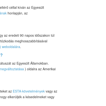
térő céllal kíván az Egyesült
mának
honlapján, az
y az eredeti 90 napos időszakon túl
tartózkodás meghosszabbításával
) weboldalára
.
n?
átuszát az Egyesült Államokban.
megváltoztatása
) oldalra az Amerikai
eteket az
ESTA-követelmények
vagy az
 hogy elkerüljék a késedelmeket vagy