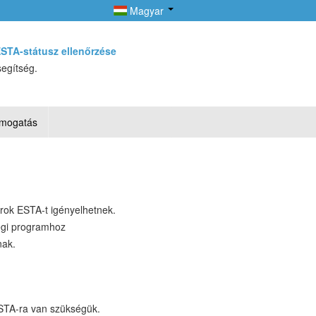
Magyar
STA-státusz ellenőrzése
segítség.
mogatás
rok ESTA-t igényelhetnek.
égi programhoz
nak.
ESTA-ra van szükségük.