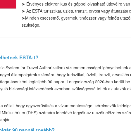
➤
Érvényes elektronikus és géppel olvasható útlevélre van
➤
Az ESTA turisztikai
, üzleti, tranzit, orvosi vagy átutazási 
➤
Minden csecsemő, gyermek, tinédzser vagy felnőtt utaz
szüksége.
elhetnek ESTA-t?
nic System for Travel Authorization) vízummentességet igényelhetnek 
gyel állampolgárok számára, hogy turisztikai, üzleti, tranzit, orvosi és 
átogatásonként legfeljebb 90 napra. Lengyelország 2020-ban került be
nyuló biztonsági intézkedések azonban szükségessé tették az utazók el
 a céllal, hogy egyszerűsítsék a vízummentességet kérelmezők feldolg
i Minisztérium (DHS) számára lehetővé tegyék az utazók előzetes szűré
lapján.
olgár 90 napnál tovább?