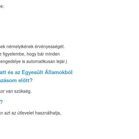
ie:
ések némelyikének érvényességét.
gye figyelembe, hogy bár minden
 engedélye is automatikusan lejár.)
att és az Egyesült Államokból
tazásom előtt?
kor van szükség.
m?
 azt az útlevelet használhatja,