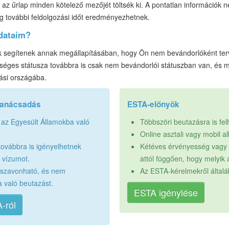
az űrlap minden kötelező mezőjét töltsék ki. A pontatlan információk 
ig további feldolgozási időt eredményezhetnek.
adataim?
 segítenek annak megállapításában, hogy Ön nem bevándorlóként terv
séges státusza továbbra is csak nem bevándorlói státuszban van, és m
ási országába.
tanácsadás
ESTA-előnyök
 az Egyesült Államokba való
Többszöri beutazásra is fe
Online asztali vagy mobil a
továbbra is igényelhetnek
Kétéves érvényesség vagy a
i vízumot.
attól függően, hogy melyik 
sszavonható, és nem
Az ESTA-kérelmekről által
a való beutazást.
ESTA igénylése
-ról