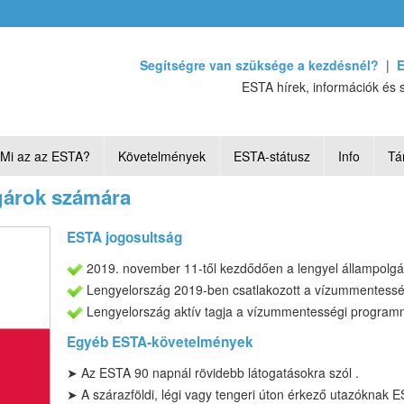
Segítségre van szüksége a kezdésnél?
|
E
ESTA hírek, információk és 
Mi az az ESTA?
Követelmények
ESTA-státusz
Info
Tá
gárok számára
ESTA jogosultság
2019. november 11-től kezdődően a lengyel állampolgá
Lengyelország 2019-ben csatlakozott a vízummentess
Lengyelország aktív tagja a vízummentességi program
Egyéb ESTA-követelmények
➤
Az ESTA
90 napnál rövidebb látogatásokra
szól
.
➤ A szárazföldi, légi vagy tengeri úton érkező utazóknak 