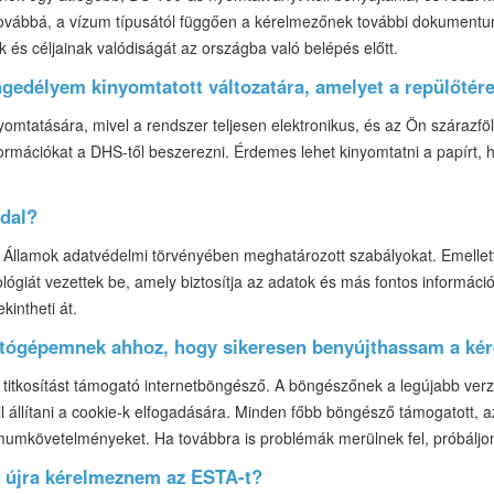
vábbá, a vízum típusától függően a kérelmezőnek további dokumentumo
ek és céljainak valódiságát az országba való belépés előtt.
gedélyem kinyomtatott változatára, amelyet a repülőtér
omtatására, mivel a rendszer teljesen elektronikus, és az Ön szárazföld
ormációkat a DHS-től beszerezni. Érdemes lehet kinyomtatni a papírt, 
ldal?
t Államok adatvédelmi törvényében meghatározott szabályokat. Emelle
ológiát vezettek be, amely biztosítja az adatok és más fontos informác
ekintheti át.
ámítógépemnek ahhoz, hogy sikeresen benyújthassam a k
titkosítást támogató internetböngésző. A böngészőnek a legújabb verziór
ll állítani a cookie-k elfogadására. Minden főbb böngésző támogatott,
imumkövetelményeket. Ha továbbra is problémák merülnek fel, próbálj
l újra kérelmeznem az ESTA-t?