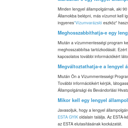
Minden lengyel állampolgárnak, aki 90
Államokba belépni, más vízumot kell ig
ingyenes
"Vízumvarázsló
eszköz" haszn
Meghosszabbíthatja-e egy leng
Miután a vízummentességi program ker
meghosszabbítsa tartózkodását. Ezért 
kapcsolatos további információkért lát
Megváltoztathatja-e a lengyel 
Miután Ön a Vízummentességi Program 
További információkért kérjük, látogas
Állampolgársági és Bevándorlási Hivat
Mikor kell egy lengyel államp
Javasoljuk, hogy a lengyel állampolgáro
ESTA GYIK
oldalain találja. Az ESTA-k
az ESTA elutasításának kockázatát.