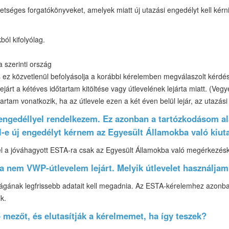
hetséges forgatókönyveket, amelyek miatt új utazási engedélyt kell kérn
ból kifolyólag.
 szerinti ország
 ez közvetlenül befolyásolja a korábbi kérelemben megválaszolt kérd
ejárt a kétéves időtartam kitöltése vagy útlevelének lejárta miatt. (Ve
rtam vonatkozik, ha az útlevele ezen a két éven belül lejár, az utazási
 engedéllyel rendelkezem. Ez azonban a tartózkodásom al
ell-e új engedélyt kérnem az Egyesült Államokba való kiu
l a jóváhagyott ESTA-ra csak az Egyesült Államokba való megérkezés
a nem VWP-útlevelem lejárt. Melyik útlevelet használja
ágának legfrissebb adatait kell megadnia. Az ESTA-kérelemhez azonban
k.
mezőt, és elutasítják a kérelmemet, ha így teszek?