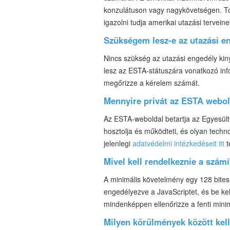
konzulátuson vagy nagykövetségen. To
igazolni tudja amerikai utazási tervein
Szükségem lesz-e az utazási en
Nincs szükség az utazási engedély kiny
lesz az ESTA-státuszára vonatkozó inf
megőrizze a kérelem számát.
Mennyire privát az ESTA webo
Az ESTA-weboldal betartja az Egyesül
hosztolja és működteti, és olyan techn
jelenlegi
adatvédelmi intézkedéseit itt
t
Mivel kell rendelkeznie a sz
A minimális követelmény egy 128 bites 
engedélyezve a JavaScriptet, és be ke
mindenképpen ellenőrizze a fenti min
Milyen körülmények között kel