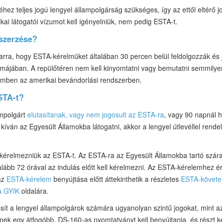
z teljes jogú lengyel állampolgárság szükséges, így az ettől eltérő jo
kai látogatói vízumot kell igényelniük, nem pedig ESTA-t.
szerzése?
arra, hogy ESTA-kérelmüket általában 30 percen belül feldolgozzák és 
májában. A repülőtéren nem kell kinyomtatni vagy bemutatni semmily
szemben az amerikai bevándorlási rendszerben.
ESTA-t?
ampolgárt
elutasítanak, vagy nem jogosult az ESTA-ra
, vagy 90 napnál 
l kíván az Egyesült Államokba látogatni, akkor a lengyel útlevéllel rend
 kérelmezniük az ESTA-t. Az ESTA-ra az Egyesült Államokba tartó szárazf
galább 72 órával az indulás előtt kell kérelmezni. Az ESTA-kérelemhez é
 az
ESTA-kérelem
benyújtása előtt áttekinthetik a részletes
ESTA-követe
 GYIK
oldalára.
ít a lengyel állampolgárok számára ugyanolyan szintű jogokat, mint 
k egy átfogóbb, DS-160-as nyomtatványt kell benyújtania, és részt kel