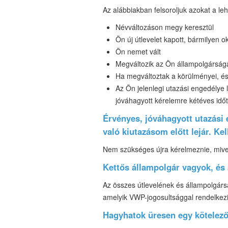
Az alábbiakban felsoroljuk azokat a le
Névváltozáson megy keresztül
Ön új útlevelet kapott, bármilyen ok
Ön nemet vált
Megváltozik az Ön állampolgársága
Ha megváltoztak a körülményei, és
Az Ön jelenlegi utazási engedélye l
jóváhagyott kérelemre kétéves időta
Érvényes, jóváhagyott utazási
való kiutazásom előtt lejár. K
Nem szükséges újra kérelmeznie, mive
Kettős állampolgár vagyok, és 
Az összes útlevelének és állampolgárs
amelyik VWP-jogosultsággal rendelkezi
Hagyhatok üresen egy kötelező 