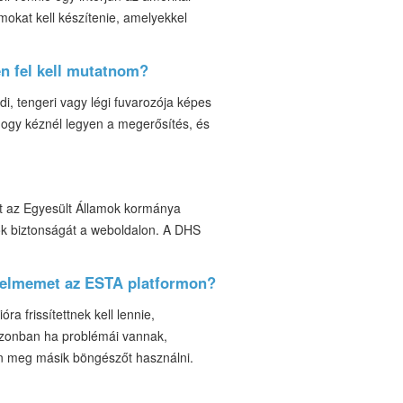
kat kell készítenie, amelyekkel
en fel kell mutatnom?
i, tengeri vagy légi fuvarozója képes
hogy kéznél legyen a megerősítés, és
tt az Egyesült Államok kormánya
iók biztonságát a weboldalon. A DHS
érelmemet az ESTA platformon?
a frissítettnek kell lennie,
 azonban ha problémái vannak,
on meg másik böngészőt használni.