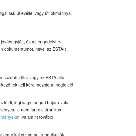
gállású útlevéllel vagy úti okmánnyal
 jóváhagyják, és az engedélyt e-
yen dokumentumot, mivel az ESTA-t
hosszabb időre vagy az ESTA által
delkezőnek kell kérelmeznie a megfelelő
földi, légi vagy tengeri hajóra való
rvényes, le nem járt elektronikus
lményeket
, valamint további
az amerikai vízummal rendelkezők