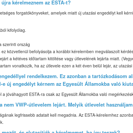
l újra kérelmeznem az ESTA-t?
hetséges forgatókönyveket, amelyek miatt új utazási engedélyt kell kérn
ból kifolyólag.
 szerinti ország
 ez közvetlenül befolyásolja a korábbi kérelemben megválaszolt kérd
ejárt a kétéves időtartam kitöltése vagy útlevelének lejárta miatt. (Ve
rtam vonatkozik, ha az útlevele ezen a két éven belül lejár, az utazási
 engedéllyel rendelkezem. Ez azonban a tartózkodásom al
ell-e új engedélyt kérnem az Egyesült Államokba való kiu
l a jóváhagyott ESTA-ra csak az Egyesült Államokba való megérkezés
a nem VWP-útlevelem lejárt. Melyik útlevelet használja
ágának legfrissebb adatait kell megadnia. Az ESTA-kérelemhez azonban
k.
mezőt, és elutasítják a kérelmemet, ha így teszek?