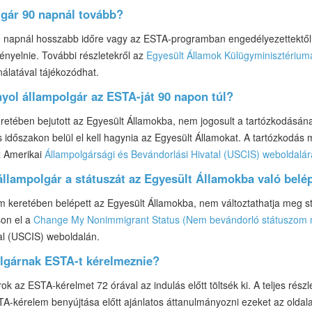
gár 90 napnál tovább?
 napnál hosszabb időre vagy az ESTA-programban engedélyezettektől el
ényelnie. További részletekről az
Egyesült Államok Külügyminisztériu
álatával tájékozódhat.
yol állampolgár az ESTA-ját 90 napon túl?
tében bejutott az Egyesült Államokba, nem jogosult a tartózkodásának
időszakon belül el kell hagynia az Egyesült Államokat. A tartózkodás
z Amerikai
Állampolgársági és Bevándorlási Hivatal (USCIS) weboldalár
állampolgár a státuszát az Egyesült Államokba való belé
keretében belépett az Egyesült Államokba, nem változtathatja meg st
son el a
Change My Nonimmigrant Status (Nem bevándorló státuszom 
al (USCIS) weboldalán.
olgárnak ESTA-t kérelmeznie?
k az ESTA-kérelmet 72 órával az indulás előtt töltsék ki. A teljes rész
TA-kérelem benyújtása előtt ajánlatos áttanulmányozni ezeket az oldal