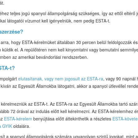
át.
z teljes jogú spanyol állampolgárság szükséges, így az ettől eltérő jo
kai látogatói vízumot kell igényelniük, nem pedig ESTA-t.
szerzése?
arra, hogy ESTA-kérelmüket általában 30 percen belül feldolgozzák és
üldik el. A repülőtéren nem kell kinyomtatni vagy bemutatni semmil
szemben az amerikai bevándorlási rendszerben.
ESTA-t?
ampolgárt
elutasítanak, vagy nem jogosult az ESTA-ra
, vagy 90 napnál 
l kíván az Egyesült Államokba látogatni, akkor a spanyol útlevéllel ren
 kérelmezniük az ESTA-t. Az ESTA-ra az Egyesült Államokba tartó száraz
galább 72 órával az indulás előtt kell kérelmezni. Az ESTA-kérelemhez é
 az
ESTA-kérelem
benyújtása előtt áttekinthetik a részletes
ESTA-követe
 GYIK
oldalára.
sít a spanyol állampolgárok számára ugyanolyan szintű jogokat, mint 