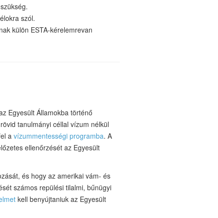
 szükség.
célokra szól.
ónak
külön ESTA-kérelemre
van
az Egyesült Államokba történő
 rövid tanulmányi céllal vízum nélkül
fel a
vízummentességi programba
. A
lőzetes ellenőrzését az Egyesült
ozását, és hogy az amerikai vám- és
sét számos repülési tilalmi, bűnügyi
elmet
kell benyújtaniuk az Egyesült