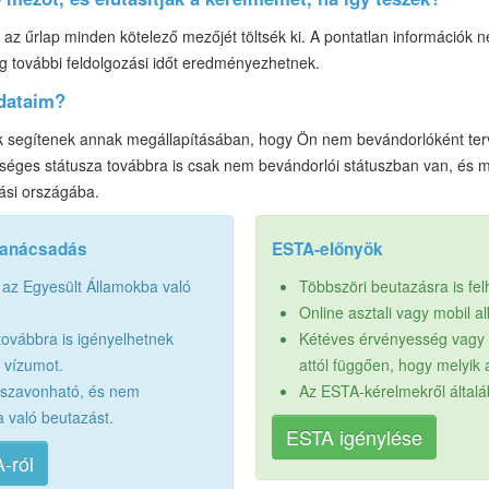
az űrlap minden kötelező mezőjét töltsék ki. A pontatlan információk 
ig további feldolgozási időt eredményezhetnek.
adataim?
 segítenek annak megállapításában, hogy Ön nem bevándorlóként terv
séges státusza továbbra is csak nem bevándorlói státuszban van, és m
ási országába.
tanácsadás
ESTA-előnyök
 az Egyesült Államokba való
Többszöri beutazásra is fe
Online asztali vagy mobil a
továbbra is igényelhetnek
Kétéves érvényesség vagy a
i vízumot.
attól függően, hogy melyik 
sszavonható, és nem
Az ESTA-kérelmekről által
a való beutazást.
ESTA igénylése
-ról