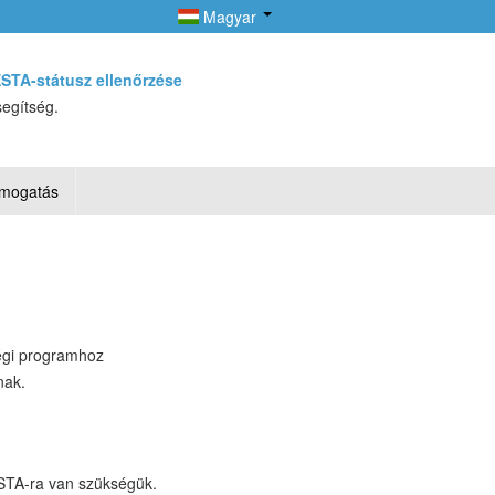
Magyar
STA-státusz ellenőrzése
segítség.
mogatás
égi programhoz
nak.
ESTA-ra van szükségük.