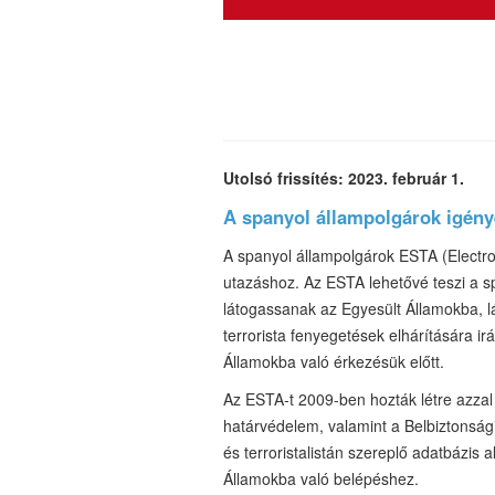
Utolsó frissítés: 2023. február 1.
A spanyol állampolgárok igén
A spanyol állampolgárok ESTA (Electro
utazáshoz. Az ESTA lehetővé teszi a spa
látogassanak az Egyesült Államokba, l
terrorista fenyegetések elhárítására i
Államokba való érkezésük előtt.
Az ESTA-t 2009-ben hozták létre azzal
határvédelem, valamint a Belbiztonság
és terroristalistán szereplő adatbázis
Államokba való belépéshez.