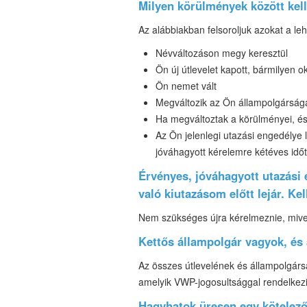
Milyen körülmények között kel
Az alábbiakban felsoroljuk azokat a le
Névváltozáson megy keresztül
Ön új útlevelet kapott, bármilyen ok
Ön nemet vált
Megváltozik az Ön állampolgársága
Ha megváltoztak a körülményei, és
Az Ön jelenlegi utazási engedélye l
jóváhagyott kérelemre kétéves időta
Érvényes, jóváhagyott utazási
való kiutazásom előtt lejár. K
Nem szükséges újra kérelmeznie, mive
Kettős állampolgár vagyok, és 
Az összes útlevelének és állampolgárs
amelyik VWP-jogosultsággal rendelkezi
Hagyhatok üresen egy kötelező 