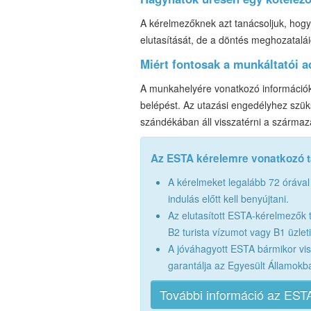
A kérelmezőknek azt tanácsoljuk, hogy 
elutasítását, de a döntés meghozatalá
Miért fontosak a munkáltatói 
A munkahelyére vonatkozó információk
belépést. Az utazási engedélyhez szük
szándékában áll visszatérni a származ
Az ESTA kérelemre vonatkozó 
A kérelmeket legalább 72 órával
indulás előtt kell benyújtani.
Az elutasított ESTA-kérelmezők 
B2 turista vízumot vagy B1 üzlet
A jóváhagyott ESTA bármikor vi
garantálja az Egyesült Államokb
További információ az ESTA