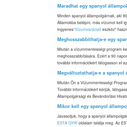
Maradhat egy spanyol állampol
Minden spanyol állampolgárnak, aki 90
Államokba belépni, más vízumot kell ig
ingyenes
"Vízumvarázsló
eszköz" haszn
Meghosszabbíthatja-e egy span
Miután a vízummentességi program kere
meghosszabbítására. Ezért a 90 napos 
további információkért látogasson el a
Megváltoztathatja-e a spanyol 
Miután Ön a Vízummentességi Program 
További információkért kérjük, látogas
Állampolgársági és Bevándorlási Hivat
Mikor kell egy spanyol államp
Javasoljuk, hogy a spanyol állampolgáro
ESTA GYIK
oldalain találja meg. Az ES