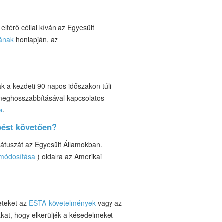
térő céllal kíván az Egyesült
mának
honlapján, az
 a kezdeti 90 napos időszakon túli
 meghosszabbításával kapcsolatos
a
.
pést követően?
átuszát az Egyesült Államokban.
módosítása
) oldalra az Amerikai
leteket az
ESTA-követelmények
vagy az
akat, hogy elkerüljék a késedelmeket