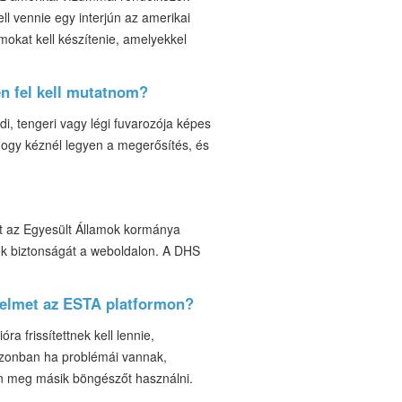
l vennie egy interjún az amerikai
kat kell készítenie, amelyekkel
en fel kell mutatnom?
i, tengeri vagy légi fuvarozója képes
hogy kéznél legyen a megerősítés, és
tt az Egyesült Államok kormánya
iók biztonságát a weboldalon. A DHS
relmet az ESTA platformon?
a frissítettnek kell lennie,
 azonban ha problémái vannak,
on meg másik böngészőt használni.