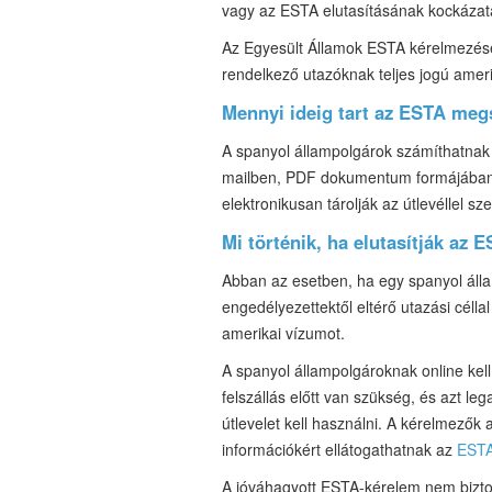
vagy az ESTA elutasításának kockázat
Az Egyesült Államok ESTA kérelmezéséhe
rendelkező utazóknak teljes jogú ameri
Mennyi ideig tart az ESTA meg
A spanyol állampolgárok számíthatnak 
mailben, PDF dokumentum formájában k
elektronikusan tárolják az útlevéllel 
Mi történik, ha elutasítják az 
Abban az esetben, ha egy spanyol áll
engedélyezettektől eltérő utazási célla
amerikai vízumot.
A spanyol állampolgároknak online kell
felszállás előtt van szükség, és azt le
útlevelet kell használni. A kérelmezők
információkért ellátogathatnak az
ESTA
A jóváhagyott ESTA-kérelem nem bizto