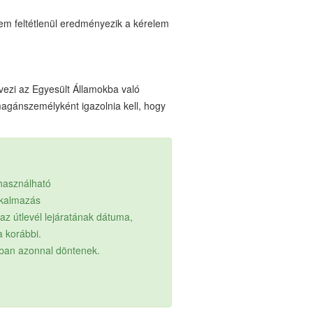
nem feltétlenül eredményezik a kérelem
ezi az Egyesült Államokba való
agánszemélyként igazolnia kell, hogy
lhasználható
lkalmazás
z útlevél lejáratának dátuma,
a korábbi.
ában azonnal döntenek.