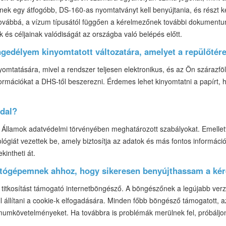
k egy átfogóbb, DS-160-as nyomtatványt kell benyújtania, és részt kel
vábbá, a vízum típusától függően a kérelmezőnek további dokumentumo
ek és céljainak valódiságát az országba való belépés előtt.
gedélyem kinyomtatott változatára, amelyet a repülőtér
omtatására, mivel a rendszer teljesen elektronikus, és az Ön szárazföld
ormációkat a DHS-től beszerezni. Érdemes lehet kinyomtatni a papírt, 
ldal?
t Államok adatvédelmi törvényében meghatározott szabályokat. Emelle
ológiát vezettek be, amely biztosítja az adatok és más fontos informác
ekintheti át.
mítógépemnek ahhoz, hogy sikeresen benyújthassam a ké
titkosítást támogató internetböngésző. A böngészőnek a legújabb verziór
ll állítani a cookie-k elfogadására. Minden főbb böngésző támogatott,
imumkövetelményeket. Ha továbbra is problémák merülnek fel, próbálj