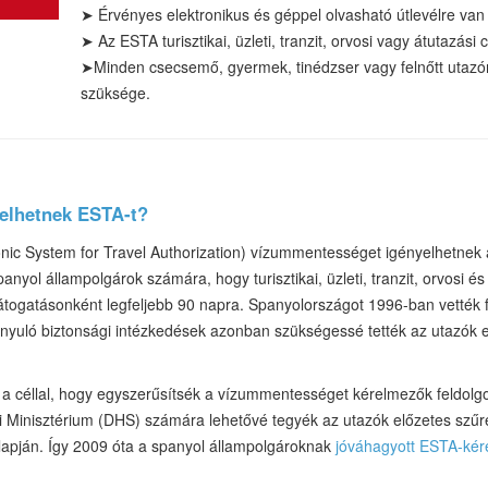
➤
Érvényes elektronikus és géppel olvasható útlevélre van
➤
Az ESTA turisztikai
, üzleti, tranzit, orvosi vagy átutazási 
➤
Minden csecsemő, gyermek, tinédzser vagy felnőtt utaz
szüksége.
yelhetnek ESTA-t?
nic System for Travel Authorization) vízummentességet igényelhetnek 
nyol állampolgárok számára, hogy turisztikai, üzleti, tranzit, orvosi és
átogatásonként legfeljebb 90 napra. Spanyolországot 1996-ban vették 
rányuló biztonsági intézkedések azonban szükségessé tették az utazók e
 a céllal, hogy egyszerűsítsék a vízummentességet kérelmezők feldolg
i Minisztérium (DHS) számára lehetővé tegyék az utazók előzetes szűré
 alapján. Így 2009 óta a spanyol állampolgároknak
jóváhagyott ESTA-kér