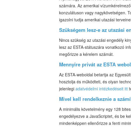
számára. Az amerikai vízumkérelmezőne
konzulátuson vagy nagykövetségen. To
igazolni tudja amerikai utazási tervein
Szükségem lesz-e az utazási en
Nincs szükség az utazási engedély kiny
lesz az ESTA-státuszára vonatkozó inf
megőrizze a kérelem számát.
Mennyire privát az ESTA webo
Az ESTA-weboldal betartja az Egyesül
hosztolja és működteti, és olyan techn
jelenlegi
adatvédelmi intézkedéseit itt
t
Mivel kell rendelkeznie a szá
A minimális követelmény egy 128 bites 
engedélyezve a JavaScriptet, és be ke
mindenképpen ellenőrizze a fenti min