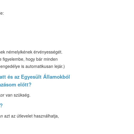
ie:
ések némelyikének érvényességét.
gye figyelembe, hogy bár minden
 engedélye is automatikusan lejár.)
att és az Egyesült Államokból
tazásom előtt?
kor van szükség.
m?
 azt az útlevelet használhatja,