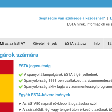
Segítségre van szüksége a kezdésnél?
|
E
ESTA hírek, információk és 
Mi az az ESTA?
Követelmények
ESTA-státusz
Info
Tá
lgárok számára
ESTA jogosultság
A spanyol állampolgárok ESTA-t igényelhetnek
Spanyolország 1991-ben csatlakozott a vízummentess
Spanyolország aktív tagja a vízummentességi program
Egyéb ESTA-követelmények
➤
Az ESTA
90 napnál rövidebb
látogatásokra szól
.
➤ A szárazföldi, légi vagy tengeri úton érkező utazóknak 